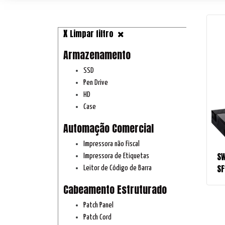
Limpar filtro
Armazenamento
SSD
Pen Drive
HD
Case
Automação Comercial
Impressora não Fiscal
SW
Impressora de Etiquetas
SF
Leitor de Código de Barra
Cabeamento Estruturado
Patch Panel
Patch Cord